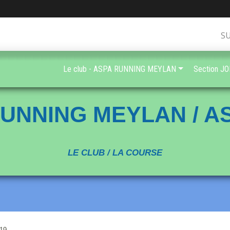
S
Le club - ASPA RUNNING MEYLAN
Section J
UNNING MEYLAN / 
LE CLUB / LA COURSE
019