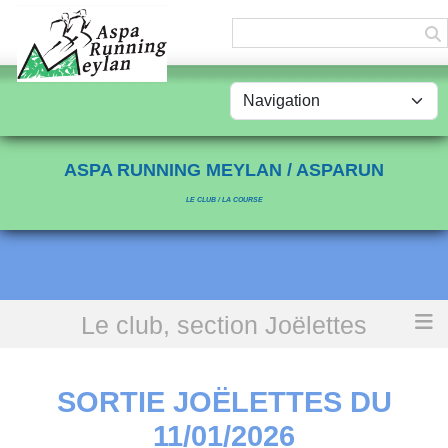
Panneau de gestion des cookies
ASPA RUNNING MEYLAN / ASPARUN
LE CLUB / LA COURSE
Le club, section Joëlettes
Accueil
Sortie Joëlettes du 11/01/2026
SORTIE JOËLETTES DU
11/01/2026