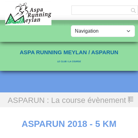
Panneau de gestion des cookies
ASPA RUNNING MEYLAN / ASPARUN
LE CLUB / LA COURSE
ASPARUN : La course évènement !
Accueil
ASPARUN 2018 - 5 KM
ASPARUN 2018 - 5 KM