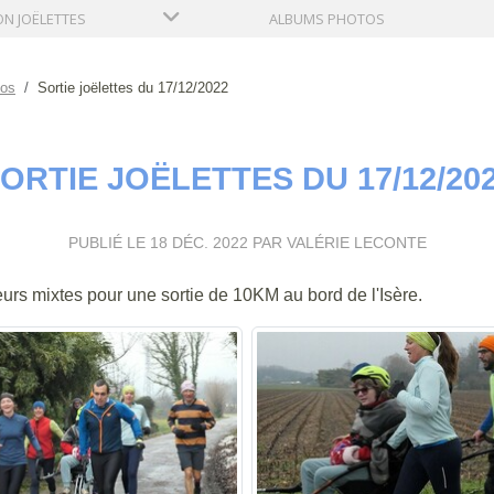
ON JOËLETTES
ALBUMS PHOTOS
tos
Sortie joëlettes du 17/12/2022
ORTIE JOËLETTES DU 17/12/20
PUBLIÉ LE
18 DÉC. 2022
PAR VALÉRIE LECONTE
rs mixtes pour une sortie de 10KM au bord de l'Isère.