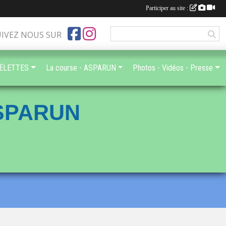
Participer au site :
UIVEZ NOUS SUR
OËLETTES
La course - ASPARUN
Photos - Vidéos - Presse
ASPARUN